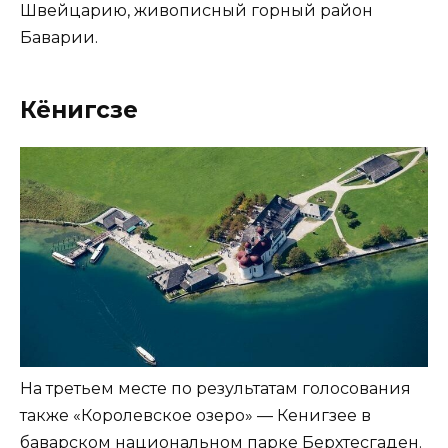
Швейцарию, живописный горный район
Баварии.
Кёнигсзе
На третьем месте по результатам голосования
также «Королевское озеро» — Кенигзее в
баварском национальном парке Берхтесгаден.