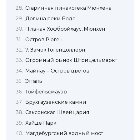
Старинная пинакотека Мюнхена
Долина реки Боде
Пивная Хофбройхауc, Мюнхен
Остров Рюген
7. Замок Гогенцоллерн
Огромный рынок Штрицельмаркт
Майнау – Остров цветов
Этталь
Тойфельсмауэр
Брухгаузенские камни
Саксонская Швейцария
Хайде Парк
Магдебургский водный мост