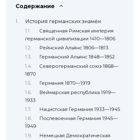
Содержание
История германских знамён
Священная Римская империя
германской цивилизации 1410—1806
Рейнский Альянс 1806—1813
Германский Альянс 1848—1852
Северогерманский союз 1868—
1870
Германия 1870—1919
Веймарская республика 1919—
1933
Нацистская Германия 1933—1945
Послевоенная Германия 1945—
1949
Немецкая Демократическая