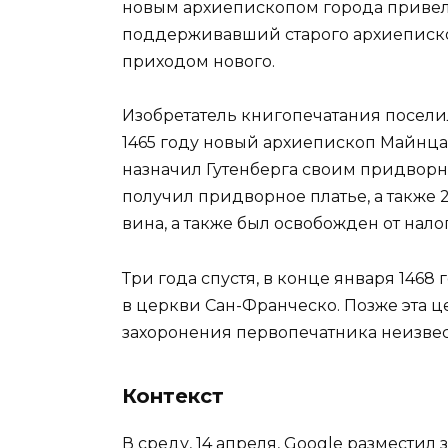
новым архиепископом города привели 
поддерживавший старого архиепископ
приходом нового.
Изобретатель книгопечатания поселилс
1465 году новый архиепископ Майнца
назначил Гутенберга своим придворн
получил придворное платье, а также 
вина, а также был освобожден от нало
Три года спустя, в конце января 1468
в церкви Сан-Франческо. Позже эта це
захоронения первопечатника неизвес
Контекст
В среду, 14 апреля, Google разместил