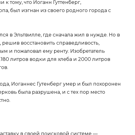
к тому, что Иоганн Гуттенберг,
а, был изгнан из своего родного города с
я в Эльтвилле, где сначала жил в нужде. Но в
, решив восстановить справедливость,
ым и пожаловал ему ренту. Изобретатель
2180 литров водки для хлеба и 2000 литров
гов.
 года, Иоганнес Гутенберг умер и был похоронен
рковь была разрушена, и с тех пор место
тно.
 заставку в своей поисковой системе —