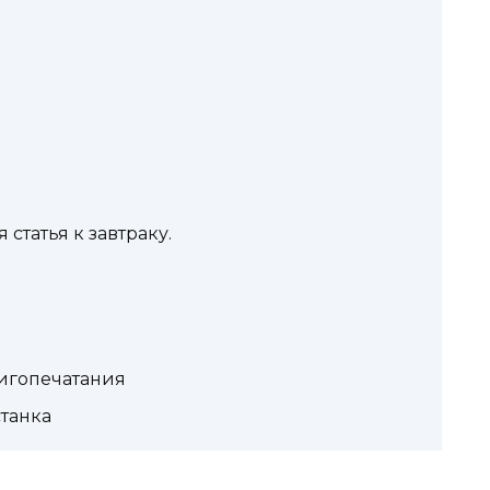
статья к завтраку.
игопечатания
танка